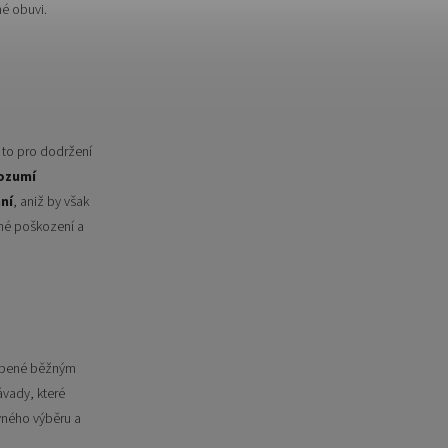
é obuvi.
 to pro dodržení
ozumí
ní
, aniž by však
né poškození a
sobené běžným
vady, které
vného výběru a