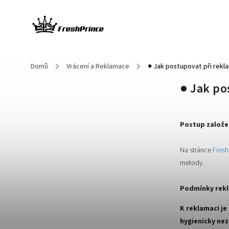
Domů
/
Vrácení a Reklamace
/
● Jak postupovat při rekl
● Jak po
Postup založe
Na stránce
Fresh
metody.
Po
dmínky rek
K reklamaci j
hygienicky ne