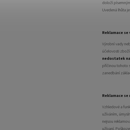
doloží písemným 
Uvedená lhůta je
Reklamace se 
Výrobní vady neb
účelovosti zbož
nedostatek na
příčinou tohoto
zanedbání základ
Reklamace se 
Vzhledové a funk
užíváním, úmysln
nejsou reklamová
užívaní. Poškozen