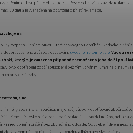
vyjádřením o stavu přijaté obuvi, kde je přesně definována závada reklamovan
 max. 30 dnů a je vyznačena na potvrzení o přijetí reklamace.
vztahuje na
o jiný rozpor s kupní smlouvou, které se vyskytnou v průběhu vadného plnění a
í a doporučovaného způsobu ošetřování,
uvedeném v tomto listě
.
Vadou se r
 zboží, kterým je omezeno případně znemožněno jeho další používá
 stavu bylo opotřebení zboží způsobené běžným užíváním, úmyslné či neúmysl
ních pravidel údržby.
nevztahuje na
ční změny zboží i jejich součástí, mající svůj původ v opotřebené zboží způ
é či neúmyslné poškození a zanedbání základních pravidel údržby, nebo na zá
ny ihned po jejím zjištění bez zbytečného odkladů. Opotřebení vlivem nesprá
í zboží vlivem působení olejů, nafty, benzinu a jiných agresivních látek.