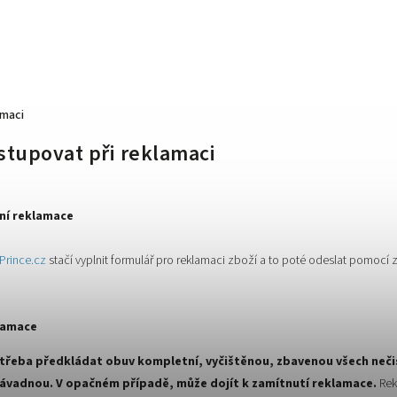
amaci
stupovat při reklamaci
ní reklamace
Prince.cz
stačí vyplnit formulář pro reklamaci zboží a to poté odeslat pomocí 
lamace
e třeba předkládat obuv kompletní, vyčištěnou, zbavenou všech neči
závadnou. V opačném případě, může dojít k zamítnutí reklamace.
Rek