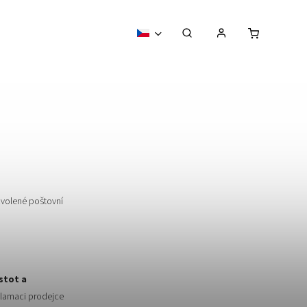
zvolené poštovní
stot a
lamaci prodejce