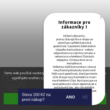
×
Informace pro
zákazníky !
Vážení zákazníci,
provoz stávajícího e-shopu se
ukončuje a přebírá jej nová
společnost. V poslední době došlo k
výpadku komunikace - nebylo
odpovězeno na všechny emaily a
reklamace a telefonní číslo bylo
odpojeno. Omlouváme se za
komplikace.
Veškerou další komunikaci i dosud
nevyřízené požadavky bude nově
Tento web používá soubory cookie. Dalším procházením tohoto webu
řešit nová společnost, která pro tento
účel zřizuje nový kontaktní e-mail i
vyjadřujete souhlas s jejich používáním.. Více informací
zde
.
nové telefonní číslo. Nyní pracuje na
zkompletování všech objednávek a
Nastavenie
požadavků tak, aby vše dořešila.
Děkujeme za pochopení a trpělivost.
Sleva 100 Kč na
ANO
NE
Súhlasím
první nákup?