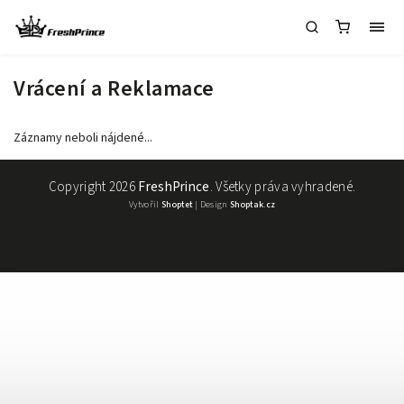
Vrácení a Reklamace
Záznamy neboli nájdené...
Copyright 2026
FreshPrince
. Všetky práva vyhradené.
Vytvořil
Shoptet
| Design
Shoptak.cz